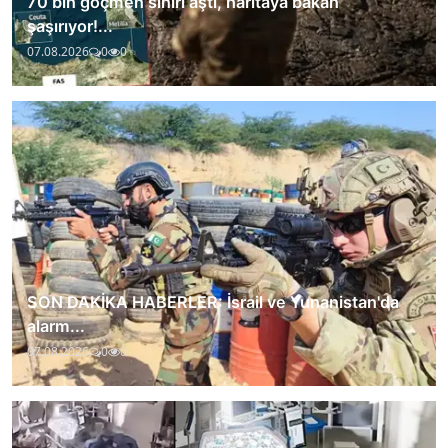
70 bin göçmen sınırı aştı, haritaya bakan
şaşırıyor!...
07.08.2026
0
0
SON DAKİKA HABERLER: İsrail ve Yunanistan'da
alarm...
07.08.2026
0
0