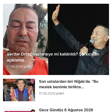
Serdar Ortaç hastaneye mi kaldırıldı? Şarkıcıdan
açıklama...
07.08.2026
0
0
Son ustalardan biri Niğde'de. "Bu
meslek benimle birlikte...
07.08.2026
0
0
Gece Gündüz 6 Ağustos 2026