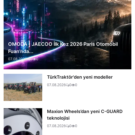
OMODA | JAECOO İlk Kez 2026 Paris Otomobil
Fuarı’nda...
07.08.2026
0
0
TürkTraktör'den yeni modeller
07.08.2026
0
0
Maxion Wheels’dan yeni C-GUARD
teknolojisi
07.08.2026
0
0