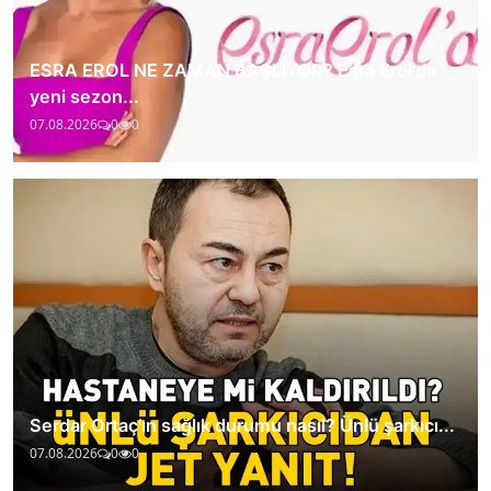
ESRA EROL NE ZAMAN BAŞLIYOR? Esra Erol'da
yeni sezon...
07.08.2026
0
0
Serdar Ortaç’ın sağlık durumu nasıl? Ünlü şarkıcı...
07.08.2026
0
0