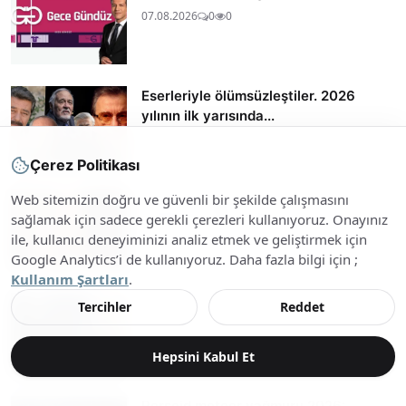
07.08.2026
0
0
Eserleriyle ölümsüzleştiler. 2026
yılının ilk yarısında...
06.08.2026
0
0
Çerez Politikası
Web sitemizin doğru ve güvenli bir şekilde çalışmasını
Serveti ortaya çıktı, karısına sekiz
sağlamak için sadece gerekli çerezleri kullanıyoruz. Onayınız
haneli bir miras bıraktı...
ile, kullanıcı deneyiminizi analiz etmek ve geliştirmek için
06.08.2026
0
0
Google Analytics’i de kullanıyoruz. Daha fazla bilgi için ;
Kullanım Şartları
.
Grammy'de Toygar Işıklı sürprizi
Tercihler
Reddet
06.08.2026
0
0
Hepsini Kabul Et
Perseid meteor yağmuru 2026: