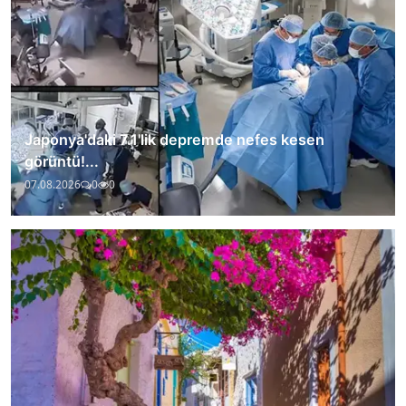
Japonya'daki 7.1'lik depremde nefes kesen
görüntü!...
07.08.2026
0
0