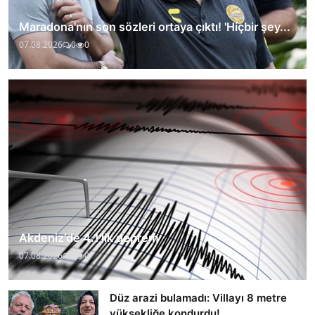
Maradona'nın son sözleri ortaya çıktı! 'Hiçbir şey...
07.08.2026
0
0
Akdeniz'de 4.1'lik deprem
07.08.2026
0
0
Düz arazi bulamadı: Villayı 8 metre
yüksekliğe kondurdu!...