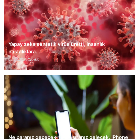
Yapay zeka sentetik virüs üretti, insanlık
hastalıklara...
07.08.2026
0
0
Ne paranız geçecek ne de sıranız gelecek. iPhone