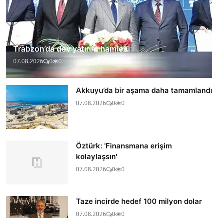
Trabzon’da dev yatırım hamlesi
07.08.2026
0
0
Akkuyu’da bir aşama daha tamamlandı
07.08.2026
0
0
Öztürk: 'Finansmana erişim
kolaylaşsın'
07.08.2026
0
0
Taze incirde hedef 100 milyon dolar
07.08.2026
0
0