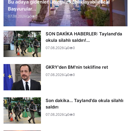
Bu adaya gidenler ücretsiz konaklayabilecek!
Başvurular...
07.08.2026
0
0
SON DAKİKA HABERLER: Tayland'da
okula silahlı saldırı!...
07.08.2026
0
0
GKRY'den BM'nin teklifine ret
07.08.2026
0
0
Son dakika... Tayland'da okula silahlı
saldırı
07.08.2026
0
0