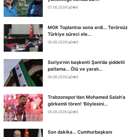
07.08.2026
0
0
MGK Toplantısı sona erdi... Terörsüz
Türkiye süreci ele...
06.08.2026
0
0
Suriye’nin başkenti Şam’da şiddetli
patlama... Ölü ve yaralı...
06.08.2026
0
0
Trabzonspor'dan Mohamed Salah'a
görkemli tören! 'Böylesini...
06.08.2026
0
0
Son dakika... Cumhurbaşkanı