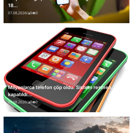
18...
07.08.2026
0
0
Milyonlarca telefon çöp oldu. Sistem resmen
kapatıldı...
07.08.2026
0
0