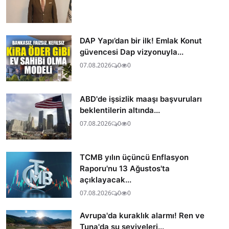
DAP Yapı’dan bir ilk! Emlak Konut
güvencesi Dap vizyonuyla...
07.08.2026
0
0
ABD'de işsizlik maaşı başvuruları
beklentilerin altında...
07.08.2026
0
0
TCMB yılın üçüncü Enflasyon
Raporu'nu 13 Ağustos'ta
açıklayacak...
07.08.2026
0
0
Avrupa'da kuraklık alarmı! Ren ve
Tuna'da su seviyeleri...