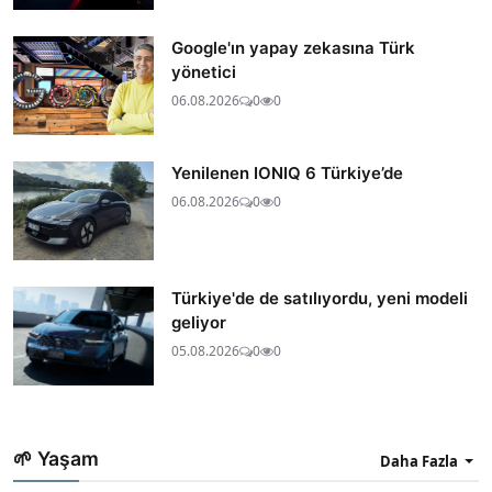
Google'ın yapay zekasına Türk
yönetici
06.08.2026
0
0
Yenilenen IONIQ 6 Türkiye’de
06.08.2026
0
0
Türkiye'de de satılıyordu, yeni modeli
geliyor
05.08.2026
0
0
🌱 Yaşam
Daha Fazla