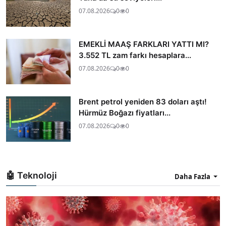
07.08.2026
0
0
EMEKLİ MAAŞ FARKLARI YATTI MI?
3.552 TL zam farkı hesaplara...
07.08.2026
0
0
Brent petrol yeniden 83 doları aştı!
Hürmüz Boğazı fiyatları...
07.08.2026
0
0
🤖 Teknoloji
Daha Fazla