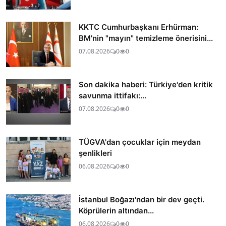
KKTC Cumhurbaşkanı Erhürman:
BM'nin "mayın" temizleme önerisini...
07.08.2026
0
0
Son dakika haberi: Türkiye'den kritik
savunma ittifakı:...
07.08.2026
0
0
TÜGVA'dan çocuklar için meydan
şenlikleri
06.08.2026
0
0
İstanbul Boğazı'ndan bir dev geçti.
Köprülerin altından...
06.08.2026
0
0