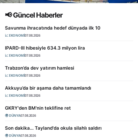
IPARD-III hibesiyle 634.3 milyon lira
Trabzon’da dev yatırım hamlesi
🌍 Dünya
📈 Ekonomi
📢 Güncel Haberler
Beşiktaş'ta Vlahovic transferi için geri sayım
SON DAKİKA
Google'ın yapay
Savunma ihracatında hedef dünyada ilk 10
HABERLER: Tayland'da
zekasına Türk imzası
📈 EKONOMI
07.08.2026
okula silahlı saldırı! Çok
sayıda...
IPARD-III hibesiyle 634.3 milyon lira
📈 EKONOMI
07.08.2026
Trabzon’da dev yatırım hamlesi
📈 EKONOMI
07.08.2026
Akkuyu’da bir aşama daha tamamlandı
📈 EKONOMI
07.08.2026
GKRY'den BM'nin teklifine ret
🌍 DÜNYA
07.08.2026
Son dakika... Tayland'da okula silahlı saldırı
🌍 DÜNYA
07.08.2026