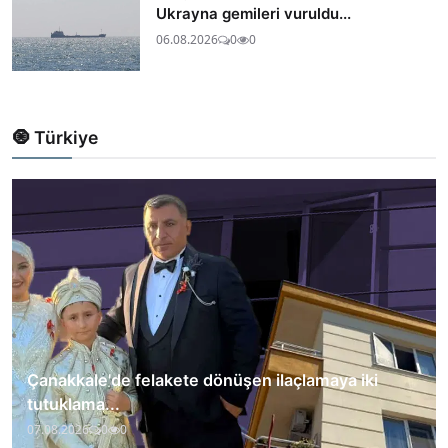
Ukrayna gemileri vuruldu...
06.08.2026
0
0
🧿 Türkiye
Çanakkale'de felakete dönüşen ilaçlamaya iki
tutuklama...
07.08.2026
0
0