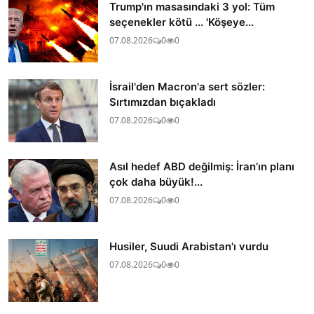
Trump'ın masasındaki 3 yol: Tüm
seçenekler kötü ... 'Köşeye...
07.08.2026
0
0
İsrail'den Macron'a sert sözler:
Sırtımızdan bıçakladı
07.08.2026
0
0
Asıl hedef ABD değilmiş: İran’ın planı
çok daha büyük!...
07.08.2026
0
0
Husiler, Suudi Arabistan'ı vurdu
07.08.2026
0
0