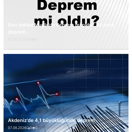
Son dakika Muğla'da deprem mi oldu? Az önce
deprem...
07.08.2026
0
0
Akdeniz'de 4,1 büyüklüğünde deprem
07.08.2026
0
0