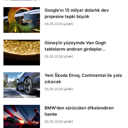
Google'ın 15 milyar dolarlık dev
projesine tepki büyük
06.08.2026
0
0
Güneş'in yüzeyinde Van Gogh
tablolarını andıran girdaplar...
06.08.2026
0
0
Yeni Škoda Elroq, Continental ile yola
çıkacak
06.08.2026
0
0
BMW'den sürücüleri öfkelendiren
hamle
06.08.2026
0
0