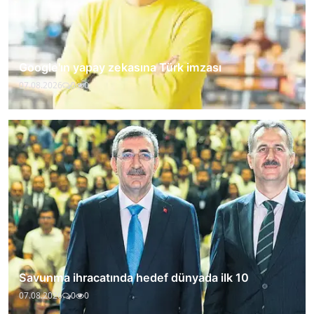
Google'ın yapay zekasına Türk imzası
07.08.2026
0
0
Savunma ihracatında hedef dünyada ilk 10
07.08.2026
0
0