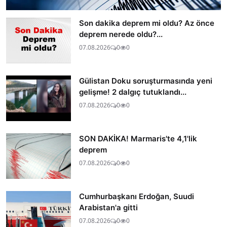
Son dakika deprem mi oldu? Az önce
deprem nerede oldu?...
07.08.2026
0
0
Gülistan Doku soruşturmasında yeni
gelişme! 2 dalgıç tutuklandı...
07.08.2026
0
0
SON DAKİKA! Marmaris'te 4,1'lik
deprem
07.08.2026
0
0
Cumhurbaşkanı Erdoğan, Suudi
Arabistan'a gitti
07.08.2026
0
0