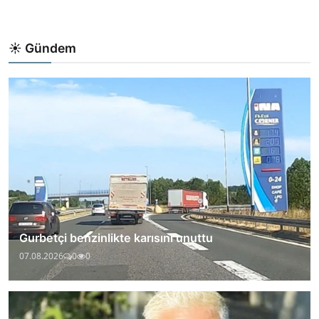
☀️ Gündem
Gurbetçi benzinlikte karısını unuttu
07.08.2026
0
0