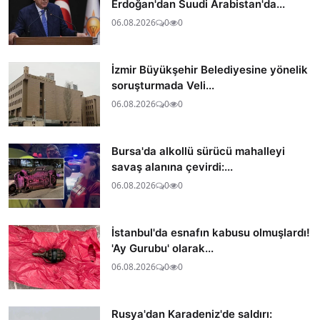
Erdoğan'dan Suudi Arabistan'da...
06.08.2026
0
0
İzmir Büyükşehir Belediyesine yönelik
soruşturmada Veli...
06.08.2026
0
0
Bursa'da alkollü sürücü mahalleyi
savaş alanına çevirdi:...
06.08.2026
0
0
İstanbul'da esnafın kabusu olmuşlardı!
'Ay Gurubu' olarak...
06.08.2026
0
0
Rusya'dan Karadeniz'de saldırı: