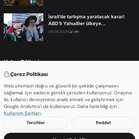
İsrail’de tartışma yaratacak karar!
ABD’li Yahudiler ülkeye...
08.08.2026
0
1
Haber Bülteni
Çerez Politikası
En son haberleri ve güncellemelerden haberdar olmak için
Web sitemizin doğru ve güvenli bir şekilde çalışmasını
Abone OL
sağlamak için sadece gerekli çerezleri kullanıyoruz. Onayınız
ile, kullanıcı deneyiminizi analiz etmek ve geliştirmek için
Google Analytics’i de kullanıyoruz. Daha fazla bilgi için ;
Kullanım Şartları
.
Copyright 2002 - 2026 Tekbul Haber Portalı. Tüm hakları saklıdır.
Tercihler
Reddet
❓ Sıkça Sorulan Sorular
ℹ️ İletişim
📜 Kullanım Şartları