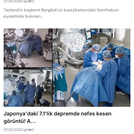
07.08.2026
0
0
Tayland'ın başkenti Bangkok'un kuzeybatısındaki Nonthaburi
eyaletinde bulunan...
Japonya'daki 7.1'lik depremde nefes kesen
görüntü! A...
07.08.2026
0
0