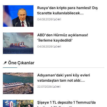
Rusya'dan kripto para hamlesi! Dış
ticarette kullanılabilecek...
04.08.2026
0
1
ABD'den Hürmüz açıklaması!
'İlerleme kaydedildi'
04.08.2026
0
1
📌 Öne Çıkanlar
Adıyaman'daki yeni köy evleri
vatandaştan tam not aldı:...
22.07.2026
0
1
Şişeye 1 TL depozito 1 Temmuz’da