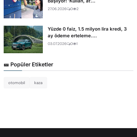
başlıyor! ‘Kullan, at’...
27.06.2026
0
2
Yüzde 0 faiz, 1.5 milyon lira kredi, 3
ay ödeme erteleme....
03.07.2026
0
1
🎫 Popüler Etiketler
otomobil
kaza