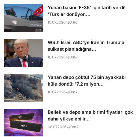
Yunan basını 'F-35' için tarih verdi!
'Türkler dönüyor,...
10.07.2026
0
2
WSJ: İsrail ABD'ye İran’ın Trump'a
suikast planladığına...
10.07.2026
0
2
Yanan depo çöktü! 75 bin ayakkabı
küle döndü: '7.2 milyon...
10.07.2026
0
2
Bellek ve depolama birimi fiyatları çok
daha yükselebilir...
08.07.2026
0
2