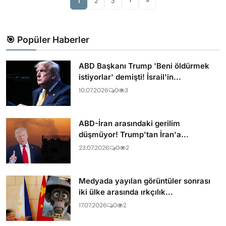
›
»
1
2
3
🎯 Popüler Haberler
ABD Başkanı Trump 'Beni öldürmek
istiyorlar' demişti! İsrail'in...
10.07.2026
0
3
ABD-İran arasındaki gerilim
düşmüyor! Trump'tan İran'a...
23.07.2026
0
2
Medyada yayılan görüntüler sonrası
iki ülke arasında ırkçılık...
17.07.2026
0
2