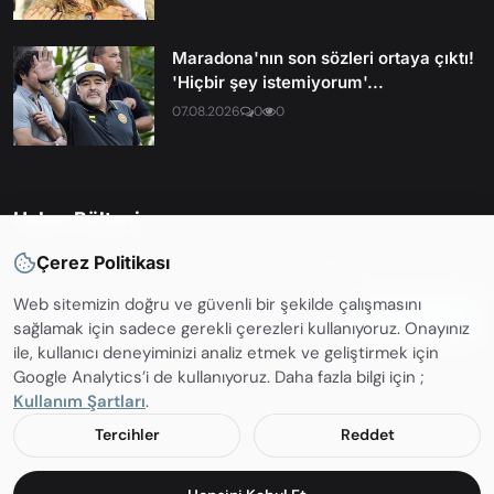
Maradona'nın son sözleri ortaya çıktı!
'Hiçbir şey istemiyorum'...
07.08.2026
0
0
Haber Bülteni
En son haberleri ve güncellemelerden haberdar olmak için
Çerez Politikası
Web sitemizin doğru ve güvenli bir şekilde çalışmasını
Abone OL
sağlamak için sadece gerekli çerezleri kullanıyoruz. Onayınız
ile, kullanıcı deneyiminizi analiz etmek ve geliştirmek için
Google Analytics’i de kullanıyoruz. Daha fazla bilgi için ;
Kullanım Şartları
.
Copyright 2002 - 2026 Tekbul Haber Portalı. Tüm hakları saklıdır.
Tercihler
Reddet
❓ Sıkça Sorulan Sorular
ℹ️ İletişim
📜 Kullanım Şartları