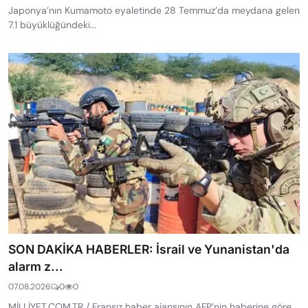
Japonya’nın Kumamoto eyaletinde 28 Temmuz’da meydana gelen
7.1 büyüklüğündeki...
SON DAKİKA HABERLER: İsrail ve Yunanistan'da
alarm z...
07.08.2026
0
0
MİLLİYET.COM.TR / Fransız haber ajansının AFP’nin haberine göre