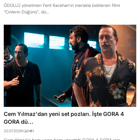
ÖDÜLLÜ yönetmen Ferit Karahan’ın merakla beklenen filmi
“Cinlerin Düğünü”, dü...
Cem Yılmaz'dan yeni set pozları. İşte GORA 4
GORA dü...
22.07.2026
0
1
Cem Yılmaz'ın hem yazıp hem yönettiği GORA 4 GORA için