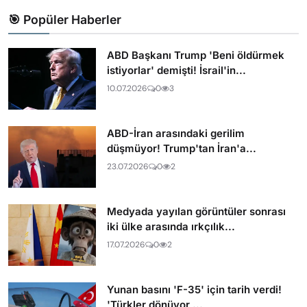
🎯 Popüler Haberler
ABD Başkanı Trump 'Beni öldürmek
istiyorlar' demişti! İsrail'in...
10.07.2026
0
3
ABD-İran arasındaki gerilim
düşmüyor! Trump'tan İran'a...
23.07.2026
0
2
Medyada yayılan görüntüler sonrası
iki ülke arasında ırkçılık...
17.07.2026
0
2
Yunan basını 'F-35' için tarih verdi!
'Türkler dönüyor,...