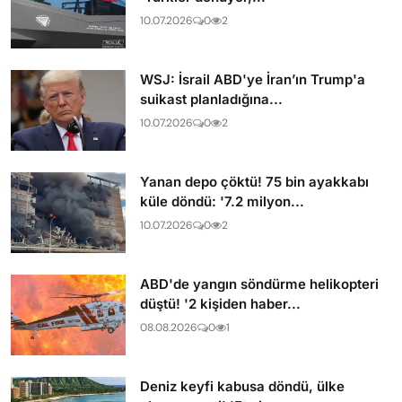
10.07.2026
0
2
WSJ: İsrail ABD'ye İran’ın Trump'a
suikast planladığına...
10.07.2026
0
2
Yanan depo çöktü! 75 bin ayakkabı
küle döndü: '7.2 milyon...
10.07.2026
0
2
ABD'de yangın söndürme helikopteri
düştü! '2 kişiden haber...
08.08.2026
0
1
Deniz keyfi kabusa döndü, ülke