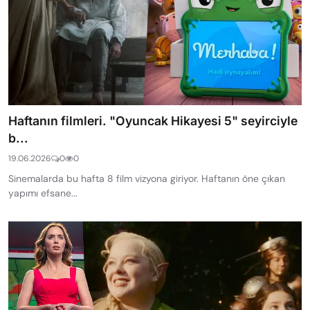
Haftanın filmleri. "Oyuncak Hikayesi 5" seyirciyle
b...
19.06.2026
0
0
Sinemalarda bu hafta 8 film vizyona giriyor. Haftanın öne çıkan
yapımı efsane...