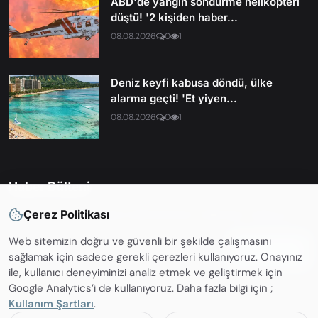
ABD'de yangın söndürme helikopteri
düştü! '2 kişiden haber...
08.08.2026
0
1
Deniz keyfi kabusa döndü, ülke
alarma geçti! 'Et yiyen...
08.08.2026
0
1
Haber Bülteni
En son haberleri ve güncellemelerden haberdar olmak için
Çerez Politikası
Web sitemizin doğru ve güvenli bir şekilde çalışmasını
Abone OL
sağlamak için sadece gerekli çerezleri kullanıyoruz. Onayınız
ile, kullanıcı deneyiminizi analiz etmek ve geliştirmek için
Google Analytics’i de kullanıyoruz. Daha fazla bilgi için ;
Kullanım Şartları
.