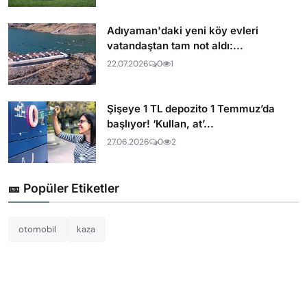
Adıyaman'daki yeni köy evleri
vatandaştan tam not aldı:...
22.07.2026
0
1
Şişeye 1 TL depozito 1 Temmuz’da
başlıyor! ‘Kullan, at’...
27.06.2026
0
2
🎫 Popüler Etiketler
otomobil
kaza