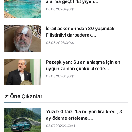
alarma geçti! 'Et yiyen...
08.08.2026
0
1
İsrail askerlerinden 80 yaşındaki
Filistinliyi darbederek...
08.08.2026
0
1
Pezeşkiyan: Şu an anlaşma için en
uygun zaman çünkü ülkede...
08.08.2026
0
1
📌 Öne Çıkanlar
Yüzde 0 faiz, 1.5 milyon lira kredi, 3
ay ödeme erteleme....
03.07.2026
0
1