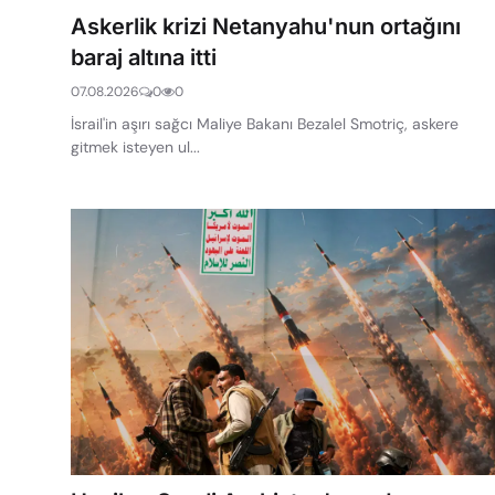
Askerlik krizi Netanyahu'nun ortağını
baraj altına itti
07.08.2026
0
0
İsrail'in aşırı sağcı Maliye Bakanı Bezalel Smotriç, askere
gitmek isteyen ul...