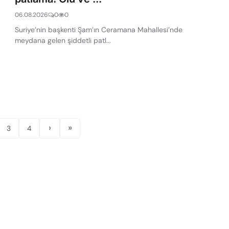
06.08.2026
0
0
a
Suriye’nin başkenti Şam’ın Ceramana Mahallesi’nde
meydana gelen şiddetli patl...
›
»
3
4