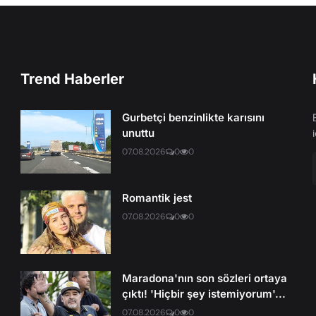
Trend Haberler
Gurbetçi benzinlikte karısını
unuttu
07.08.2026
0
0
Romantik jest
07.08.2026
0
0
Maradona'nın son sözleri ortaya
çıktı! 'Hiçbir şey istemiyorum'...
07.08.2026
0
0