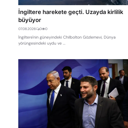
İngiltere harekete geçti. Uzayda kirlilik
büyüyor
07.08.2026
0
0
İngiltere'nin güneyindeki Chilbolton Gözlemevi, Dünya
yörüngesindeki uydu ve ...