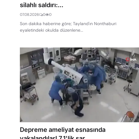
silahlı saldırı:...
07.08.2026
0
0
Son dakika haberine göre; Tayland'ın Nonthaburi
eyaletindeki okulda düzenlene...
Depreme ameliyat esnasında
yakalandılar! 7.1'lik sar...