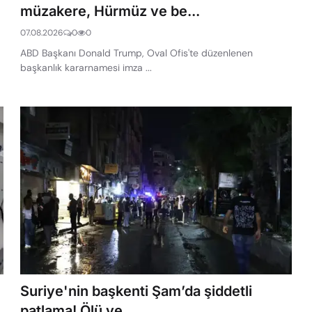
müzakere, Hürmüz ve be...
07.08.2026
0
0
ABD Başkanı Donald Trump, Oval Ofis'te düzenlenen
başkanlık kararnamesi imza ...
Suriye'nin başkenti Şam’da şiddetli
patlama! Ölü ve ...