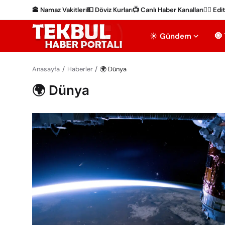
🕋 Namaz Vakitleri
💵 Döviz Kurları
📺 Canlı Haber Kanalları
✍🏻 Edi
☀️ Gündem
🧿
Anasayfa
Haberler
🌍 Dünya
🌍 Dünya