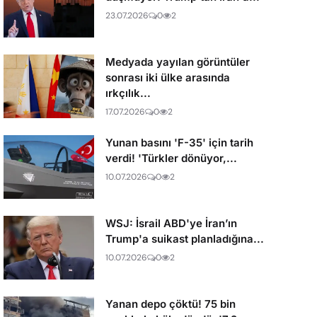
23.07.2026
0
2
Medyada yayılan görüntüler
sonrası iki ülke arasında
ırkçılık...
17.07.2026
0
2
Yunan basını 'F-35' için tarih
verdi! 'Türkler dönüyor,...
10.07.2026
0
2
WSJ: İsrail ABD'ye İran’ın
Trump'a suikast planladığına...
10.07.2026
0
2
Yanan depo çöktü! 75 bin