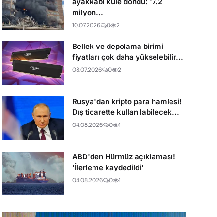
ayakkabı küle döndü: '7.2
milyon...
10.07.2026
0
2
Bellek ve depolama birimi
fiyatları çok daha yükselebilir...
08.07.2026
0
2
Rusya'dan kripto para hamlesi!
Dış ticarette kullanılabilecek...
04.08.2026
0
1
ABD'den Hürmüz açıklaması!
'İlerleme kaydedildi'
04.08.2026
0
1