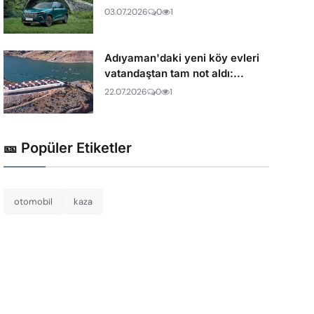
03.07.2026
0
1
Adıyaman'daki yeni köy evleri
vatandaştan tam not aldı:...
22.07.2026
0
1
🎫 Popüler Etiketler
otomobil
kaza