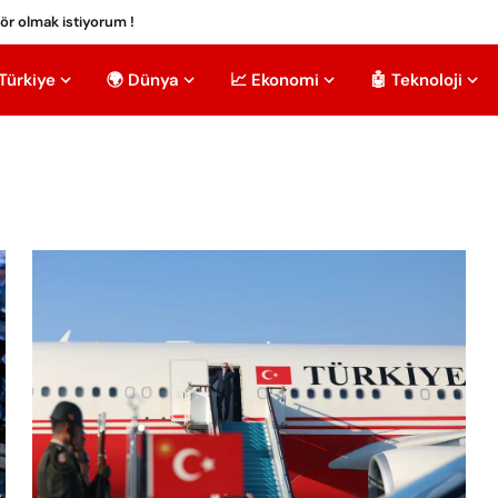
tör olmak istiyorum !
 Türkiye
🌍 Dünya
📈 Ekonomi
🤖 Teknoloji