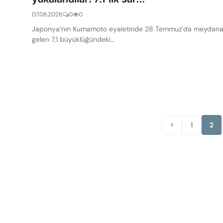
07.08.2026
0
0
Japonya’nın Kumamoto eyaletinde 28 Temmuz’da meydan
gelen 7,1 büyüklüğündeki...
‹
1
2