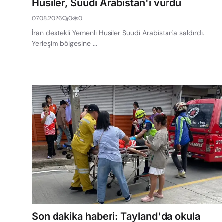
Husiler, Suudi Arabistan'ı vurdu
07.08.2026
0
0
İran destekli Yemenli Husiler Suudi Arabistan'a saldırdı.
Yerleşim bölgesine ...
Son dakika haberi: Tayland'da okula