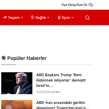
Üye Girişi
/
Üye OL !
🌱 Yaşam
🩺 Sağlık
🥇 Spor
🎯 Popüler Haberler
ABD Başkanı Trump 'Beni
öldürmek istiyorlar' demişti!
İsrail'in...
10.07.2026
0
3
ABD-İran arasındaki gerilim
düşmüyor! Trump'tan İran'a...