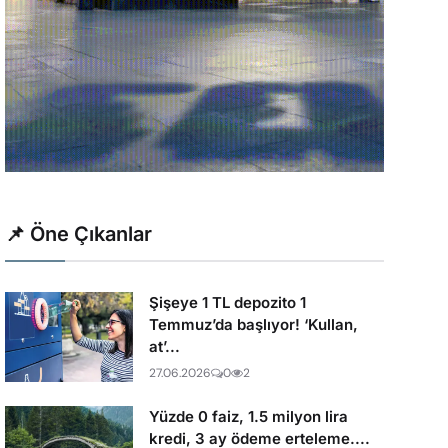
📌 Öne Çıkanlar
Şişeye 1 TL depozito 1
Temmuz’da başlıyor! ‘Kullan,
at’...
27.06.2026
0
2
Yüzde 0 faiz, 1.5 milyon lira
kredi, 3 ay ödeme erteleme....