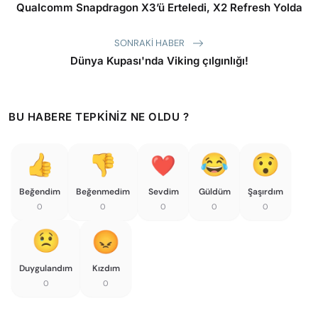
Qualcomm Snapdragon X3’ü Erteledi, X2 Refresh Yolda
SONRAKI HABER
Dünya Kupası'nda Viking çılgınlığı!
BU HABERE TEPKINIZ NE OLDU ?
Beğendim
Beğenmedim
Sevdim
Güldüm
Şaşırdım
0
0
0
0
0
Duygulandım
Kızdım
0
0