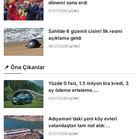
dönemi sona erdi
07.07.2026
0
2
Sahilde 6 gizemli cisim! İlk resmi
açıklama geldi
06.07.2026
0
2
📌 Öne Çıkanlar
Yüzde 0 faiz, 1.5 milyon lira kredi, 3
ay ödeme erteleme....
03.07.2026
0
1
Adıyaman'daki yeni köy evleri
vatandaştan tam not aldı:...
22.07.2026
0
1