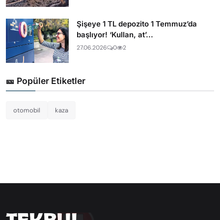
Şişeye 1 TL depozito 1 Temmuz’da
başlıyor! ‘Kullan, at’...
27.06.2026
0
2
🎫 Popüler Etiketler
otomobil
kaza