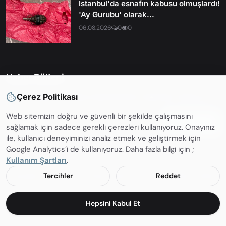
İstanbul'da esnafın kabusu olmuşlardı!
'Ay Gurubu' olarak...
06.08.2026
0
0
Haber Bülteni
Çerez Politikası
En son haberleri ve güncellemelerden haberdar olmak için
Web sitemizin doğru ve güvenli bir şekilde çalışmasını
Abone OL
sağlamak için sadece gerekli çerezleri kullanıyoruz. Onayınız
ile, kullanıcı deneyiminizi analiz etmek ve geliştirmek için
Google Analytics’i de kullanıyoruz. Daha fazla bilgi için ;
Kullanım Şartları
.
Copyright 2002 - 2026 Tekbul Haber Portalı. Tüm hakları saklıdır.
Tercihler
Reddet
❓ Sıkça Sorulan Sorular
ℹ️ İletişim
📜 Kullanım Şartları
Hepsini Kabul Et
📝 Gizlilik Politikası