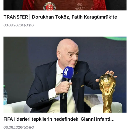
TRANSFER | Dorukhan Toköz, Fatih Karagümrük’te
03.08.2026
0
0
FIFA liderleri tepkilerin hedefindeki Gianni Infanti...
06.08.2026
0
0