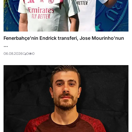
Fenerbahçe'nin Endrick transferi, Jose Mourinho'nun
...
06.08.2026
0
0