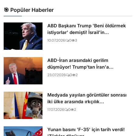
🎯 Popüler Haberler
ABD Başkanı Trump 'Beni öldürmek
istiyorlar' demişti! İsrail'in...
10.07.2026
0
3
ABD-İran arasındaki gerilim
düşmüyor! Trump'tan İran'a...
23.07.2026
0
2
Medyada yayılan görüntüler sonrası
iki ülke arasında ırkçılık...
17.07.2026
0
2
Yunan basını 'F-35' için tarih verdi!