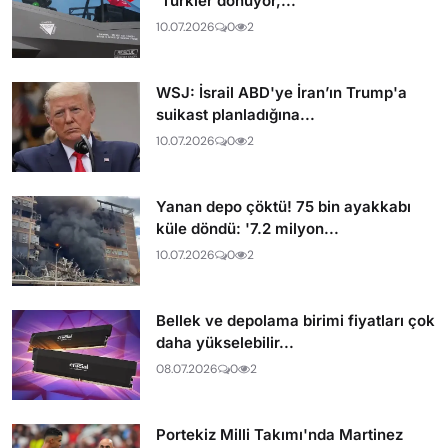
'Türkler dönüyor,...
10.07.2026
0
2
WSJ: İsrail ABD'ye İran’ın Trump'a
suikast planladığına...
10.07.2026
0
2
Yanan depo çöktü! 75 bin ayakkabı
küle döndü: '7.2 milyon...
10.07.2026
0
2
Bellek ve depolama birimi fiyatları çok
daha yükselebilir...
08.07.2026
0
2
Portekiz Milli Takımı'nda Martinez