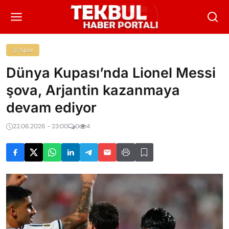
🥇 Spor
Dünya Kupası’nda Lionel Messi
şova, Arjantin kazanmaya
devam ediyor
22.06.2026 - 23:00
0
4