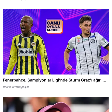
Fenerbahçe, Şampiyonlar Ligi’nde Sturm Graz’ı ağırlı...
05.08.2026
0
0