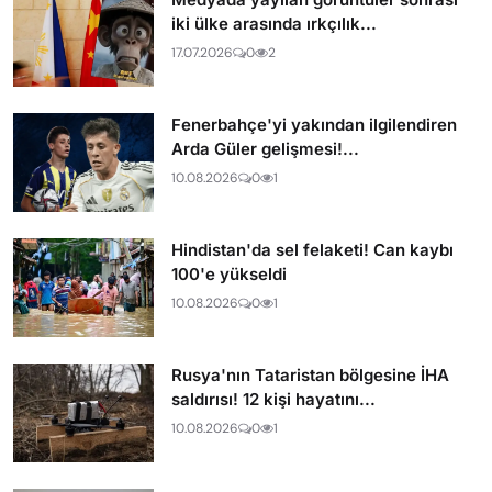
iki ülke arasında ırkçılık...
17.07.2026
0
2
Fenerbahçe'yi yakından ilgilendiren
Arda Güler gelişmesi!...
10.08.2026
0
1
Hindistan'da sel felaketi! Can kaybı
100'e yükseldi
10.08.2026
0
1
Rusya'nın Tataristan bölgesine İHA
saldırısı! 12 kişi hayatını...
10.08.2026
0
1