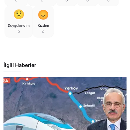
0
0
0
0
0
Duygulandım
Kızdım
0
0
İlgili Haberler