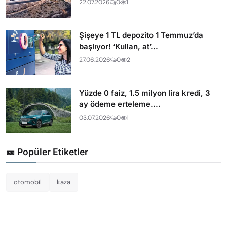
22.07.2026
0
1
Şişeye 1 TL depozito 1 Temmuz’da
başlıyor! ‘Kullan, at’...
27.06.2026
0
2
Yüzde 0 faiz, 1.5 milyon lira kredi, 3
ay ödeme erteleme....
03.07.2026
0
1
🎫 Popüler Etiketler
otomobil
kaza