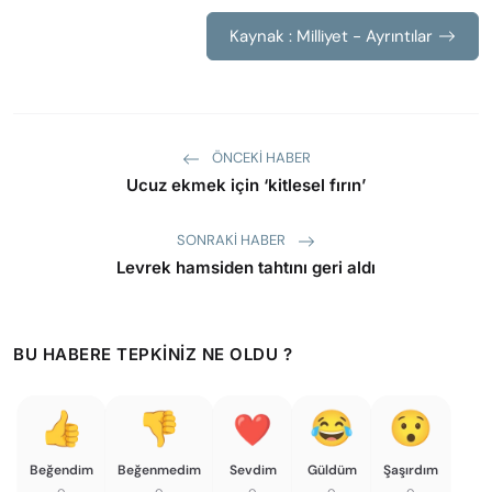
Kaynak : Milliyet - Ayrıntılar
ÖNCEKI HABER
Ucuz ekmek için ‘kitlesel fırın’
SONRAKI HABER
Levrek hamsiden tahtını geri aldı
BU HABERE TEPKINIZ NE OLDU ?
Beğendim
Beğenmedim
Sevdim
Güldüm
Şaşırdım