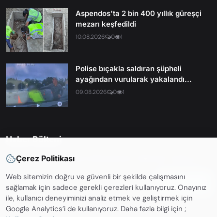
Aspendos'ta 2 bin 400 yıllık güreşçi
mezarı keşfedildi
10.08.2026
0
1
Polise bıçakla saldıran şüpheli
ayağından vurularak yakalandı...
09.08.2026
0
1
Haber Bülteni
Çerez Politikası
En son haberleri ve güncellemelerden haberdar olmak için
Web sitemizin doğru ve güvenli bir şekilde çalışmasını
Abone OL
sağlamak için sadece gerekli çerezleri kullanıyoruz. Onayınız
ile, kullanıcı deneyiminizi analiz etmek ve geliştirmek için
Google Analytics’i de kullanıyoruz. Daha fazla bilgi için ;