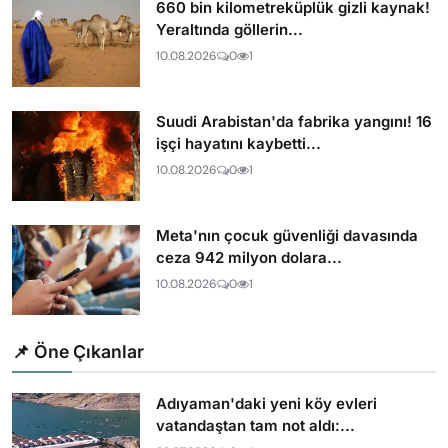
660 bin kilometreküplük gizli kaynak!
Yeraltında göllerin...
10.08.2026
0
1
Suudi Arabistan'da fabrika yangını! 16
işçi hayatını kaybetti...
10.08.2026
0
1
Meta'nın çocuk güvenliği davasında
ceza 942 milyon dolara...
10.08.2026
0
1
📌 Öne Çıkanlar
Adıyaman'daki yeni köy evleri
vatandaştan tam not aldı:...