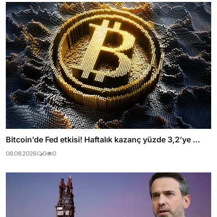
Bitcoin’de Fed etkisi! Haftalık kazanç yüzde 3,2’ye ...
08.08.2026
0
0