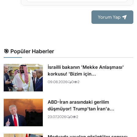
Yorum Yap
🎯 Popüler Haberler
İsrailli bakanın 'Mekke Anlaşması'
korkusu! 'Bizim için...
09.08.2026
0
2
ABD-İran arasındaki gerilim
düşmüyor! Trump'tan İran'a...
23.07.2026
0
2
Medyada yayılan görüntüler sonrası