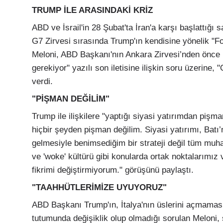
TRUMP İLE ARASINDAKİ KRİZ
ABD ve İsrail'in 28 Şubat'ta İran'a karşı başlattığı 
G7 Zirvesi sırasında Trump'ın kendisine yönelik "Foto
Meloni, ABD Başkanı'nın Ankara Zirvesi’nden önce ke
gerekiyor" yazılı son iletisine ilişkin soru üzerine
verdi.
"PİŞMAN DEĞİLİM"
Trump ile ilişkilere "yaptığı siyasi yatırımdan pişm
hiçbir şeyden pişman değilim. Siyasi yatırımı, Batı’
gelmesiyle benimsediğim bir strateji değil tüm muha
ve 'woke' kültürü gibi konularda ortak noktalarımız
fikrimi değiştirmiyorum." görüşünü paylaştı.
"TAAHHÜTLERİMİZE UYUYORUZ"
ABD Başkanı Trump'ın, İtalya'nın üslerini açmaması n
tutumunda değişiklik olup olmadığı sorulan Meloni, ş