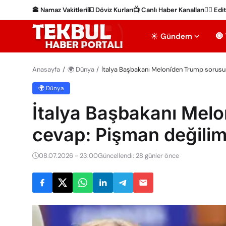
🕋 Namaz Vakitleri
💵 Döviz Kurları
📺 Canlı Haber Kanalları
✍🏻 Edi
☀️ Gündem
🧿
Anasayfa
🌍 Dünya
İtalya Başbakanı Meloni'den Trump sorusu
🌍 Dünya
İtalya Başbakanı Mel
cevap: Pişman değilim
08.07.2026 - 23:00
Güncellendi: 28 günler önce