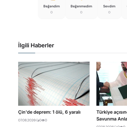
Beğendim
Beğenmedim
Sevdim
0
0
0
İlgili Haberler
Çin'de deprem: 1 ölü, 6 yaralı
Türkiye açısı
Savunma Anla
07.08.2026
0
0