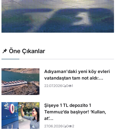
📌 Öne Çıkanlar
Adıyaman'daki yeni köy evleri
vatandaştan tam not aldı:...
22.07.2026
0
1
Şişeye 1 TL depozito 1
Temmuz’da başlıyor! ‘Kullan,
at’...
27.06.2026
0
2