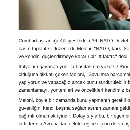
Cumhurbaşkanlığı Külliyesi'ndeki 36.⁠ ⁠NATO Devlet
basın toplantısı düzenledi. Meloni, "NATO, karşı kar
ve kendini güçlendirmeye kararlı bir ittifaktır." dedi.
İtalya'nın gayrisafi yurt içi hasılasının yüzde 2,8'i
olduğuna dikkati çeken Meloni, "Savunma harcamalar
yapıyoruz ve yapacağız ancak bunu sürdürülebilir b
zamanlamayı, yöntemleri ve öncelikleri kendimiz beli
Meloni, böyle bir zamanda bunu yapmanın gerekli o
güvenliğini kendi başına sağlamasının zamanı geldi. 
bağımlı olmamak içindir. Dolayısıyla bu, bir egemen
birliklerinin Avrupa'dan çekileceğine ilişkin de şu 