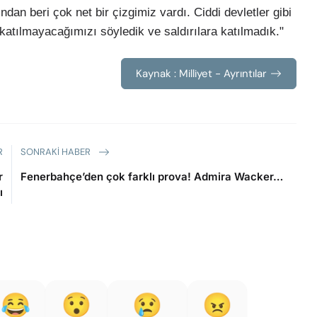
dan beri çok net bir çizgimiz vardı. Ciddi devletler gibi
 katılmayacağımızı söyledik ve saldırılara katılmadık."
Kaynak : Milliyet - Ayrıntılar
R
SONRAKI HABER
r
Fenerbahçe’den çok farklı prova! Admira Wacker…
ı