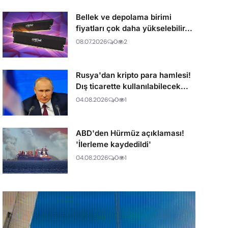
Bellek ve depolama birimi
fiyatları çok daha yükselebilir...
08.07.2026
0
2
Rusya'dan kripto para hamlesi!
Dış ticarette kullanılabilecek...
04.08.2026
0
1
ABD'den Hürmüz açıklaması!
'İlerleme kaydedildi'
04.08.2026
0
1