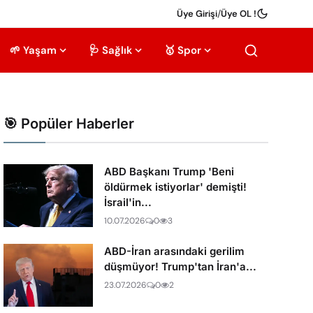
Üye Girişi
/
Üye OL !
🌱 Yaşam
🩺 Sağlık
🥇 Spor
🎯 Popüler Haberler
ABD Başkanı Trump 'Beni
öldürmek istiyorlar' demişti!
İsrail'in...
10.07.2026
0
3
ABD-İran arasındaki gerilim
düşmüyor! Trump'tan İran'a...
23.07.2026
0
2