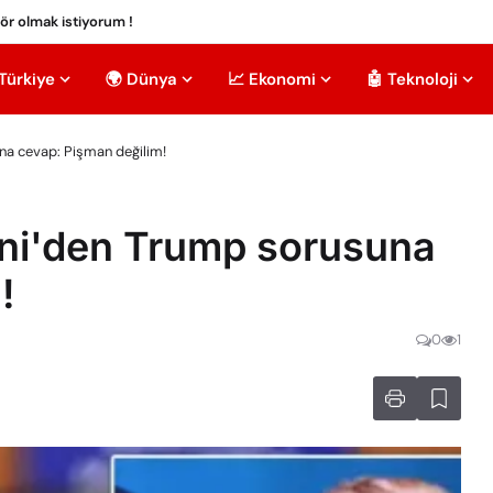
tör olmak istiyorum !
 Türkiye
🌍 Dünya
📈 Ekonomi
🤖 Teknoloji
na cevap: Pişman değilim!
oni'den Trump sorusuna
!
0
1