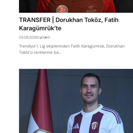
TRANSFER | Dorukhan Toköz, Fatih
Karagümrük’te
03.08.2026
0
0
Trendyol 1. Lig ekiplerinden Fatih Karagümrük, Dorukhan
Toköz’ü renklerine ba...