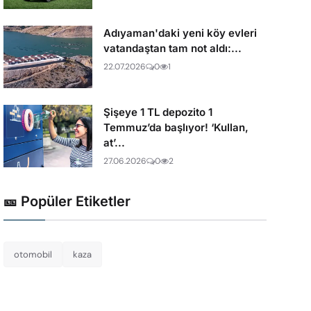
Adıyaman'daki yeni köy evleri
vatandaştan tam not aldı:...
22.07.2026
0
1
Şişeye 1 TL depozito 1
Temmuz’da başlıyor! ‘Kullan,
at’...
27.06.2026
0
2
🎫 Popüler Etiketler
otomobil
kaza