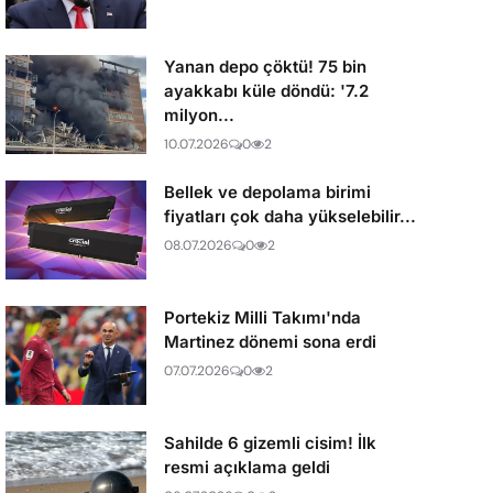
Yanan depo çöktü! 75 bin
ayakkabı küle döndü: '7.2
milyon...
10.07.2026
0
2
Bellek ve depolama birimi
fiyatları çok daha yükselebilir...
08.07.2026
0
2
Portekiz Milli Takımı'nda
Martinez dönemi sona erdi
07.07.2026
0
2
Sahilde 6 gizemli cisim! İlk
resmi açıklama geldi