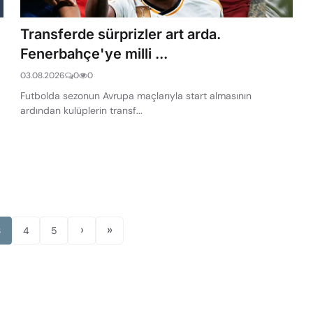
Transferde sürprizler art arda.
Fenerbahçe'ye milli ...
03.08.2026
0
0
Futbolda sezonun Avrupa maçlarıyla start almasının
ardından kulüplerin transf...
›
»
3
4
5