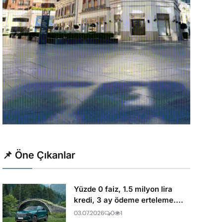
📌 Öne Çıkanlar
Yüzde 0 faiz, 1.5 milyon lira
kredi, 3 ay ödeme erteleme....
03.07.2026
0
1