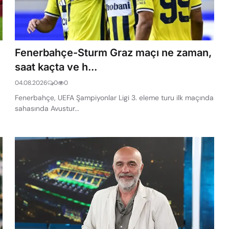
Fenerbahçe-Sturm Graz maçı ne zaman,
saat kaçta ve h...
04.08.2026
0
0
Fenerbahçe, UEFA Şampiyonlar Ligi 3. eleme turu ilk maçında
sahasında Avustur...