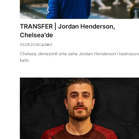
TRANSFER | Jordan Henderson,
Chelsea’de
03.08.2026
0
0
Chelsea, deneyimli orta saha Jordan Henderson’ı kadrosun
kattı.