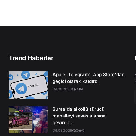
Trend Haberler
Apple, Telegram'ı App Store'dan
geçici olarak kaldırdı
04.08.2026
0
1
Bursa'da alkollü sürücü
mahalleyi savaş alanına
çevirdi:...
06.08.2026
0
0