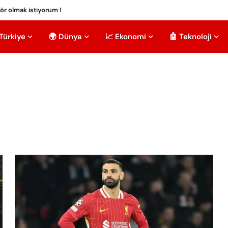
tör olmak istiyorum !
 Türkiye
🌍 Dünya
📈 Ekonomi
🤖 Teknoloji