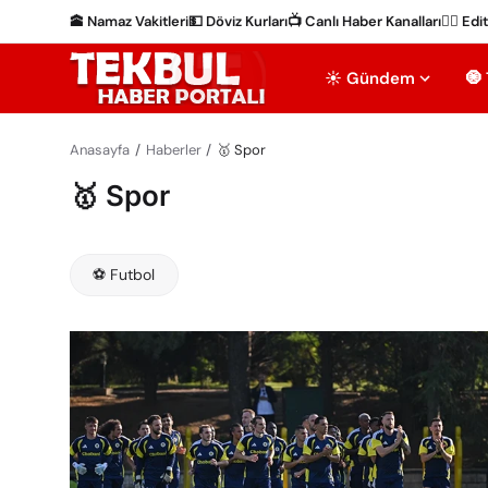
🕋 Namaz Vakitleri
💵 Döviz Kurları
📺 Canlı Haber Kanalları
✍🏻 Edi
☀️ Gündem
🧿
Anasayfa
Haberler
🥇 Spor
🥇 Spor
⚽ Futbol