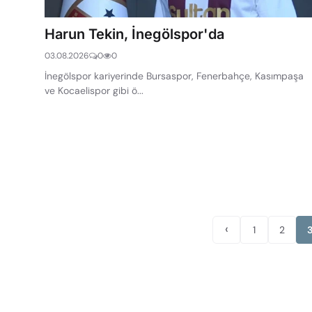
Harun Tekin, İnegölspor'da
03.08.2026
0
0
İnegölspor kariyerinde Bursaspor, Fenerbahçe, Kasımpaşa
ve Kocaelispor gibi ö...
‹
1
2