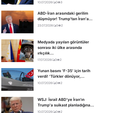
10.07.2026
0
3
ABD-İran arasındaki gerilim
düşmüyor! Trump'tan İran'a...
23.07.2026
0
2
Medyada yayılan görüntüler
sonrası iki ülke arasında
ırkçılık...
17.07.2026
0
2
Yunan basını 'F-35' için tarih
verdi! 'Türkler dönüyor,...
10.07.2026
0
2
WSJ: İsrail ABD'ye İran’ın
Trump'a suikast planladığına...
10.07.2026
0
2