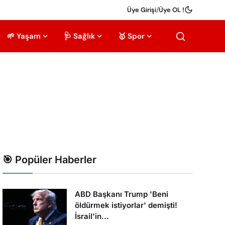
Üye Girişi
/
Üye OL !
🌱 Yaşam
🩺 Sağlık
🥇 Spor
🎯 Popüler Haberler
ABD Başkanı Trump 'Beni
öldürmek istiyorlar' demişti!
İsrail'in...