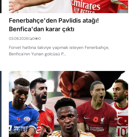
Fenerbahçe'den Pavlidis atağı!
Benfica'dan karar çıktı
03.08.2026
0
0
Forvet hattına takviye yapmak isteyen Fenerbahçe,
Benfica'nın Yunan golcüsü P...