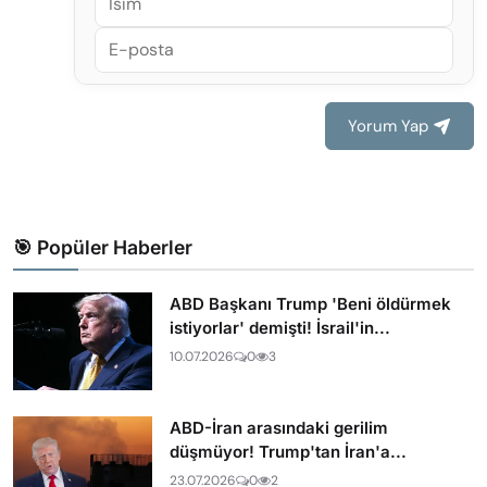
Yorum Yap
🎯 Popüler Haberler
ABD Başkanı Trump 'Beni öldürmek
istiyorlar' demişti! İsrail'in...
10.07.2026
0
3
ABD-İran arasındaki gerilim
düşmüyor! Trump'tan İran'a...
23.07.2026
0
2