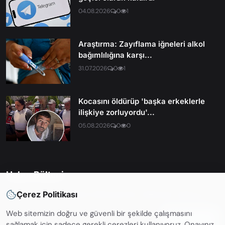
04.08.2026
0
1
Araştırma: Zayıflama iğneleri alkol
bağımlılığına karşı...
31.07.2026
0
1
Kocasını öldürüp 'başka erkeklerle
ilişkiye zorluyordu'...
05.08.2026
0
0
Haber Bülteni
Çerez Politikası
En son haberleri ve güncellemelerden haberdar olmak için
Web sitemizin doğru ve güvenli bir şekilde çalışmasını
Abone OL
sağlamak için sadece gerekli çerezleri kullanıyoruz. Onayınız