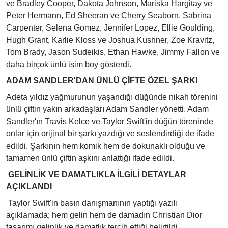
ve Bradley Cooper, Dakota Johnson, Mariska Hargitay ve
Peter Hermann, Ed Sheeran ve Cherry Seaborn, Sabrina
Carpenter, Selena Gomez, Jennifer Lopez, Ellie Goulding,
Hugh Grant, Karlie Kloss ve Joshua Kushner, Zoe Kravitz,
Tom Brady, Jason Sudeikis, Ethan Hawke, Jimmy Fallon ve
daha birçok ünlü isim boy gösterdi.
ADAM SANDLER'DAN ÜNLÜ ÇİFTE ÖZEL ŞARKI
Adeta yıldız yağmurunun yaşandığı düğünde nikah törenini
ünlü çiftin yakın arkadaşları Adam Sandler yönetti. Adam
Sandler'ın Travis Kelce ve Taylor Swift'in düğün töreninde
onlar için orijinal bir şarkı yazdığı ve seslendirdiği de ifade
edildi. Şarkının hem komik hem de dokunaklı olduğu ve
tamamen ünlü çiftin aşkını anlattığı ifade edildi.
GELİNLİK VE DAMATLIKLA İLGİLİ DETAYLAR
AÇIKLANDI
Taylor Swift'in basın danışmanının yaptığı yazılı
açıklamada; hem gelin hem de damadın Christian Dior
tasarımı gelinlik ve damatlık tercih ettiği belirtildi.