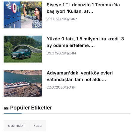
Şişeye 1 TL depozito 1 Temmuz’da
başlıyor! ‘Kullan, at’...
27.06.2026
0
2
Yüzde 0 faiz, 1.5 milyon lira kredi, 3
ay ödeme erteleme....
03.07.2026
0
1
Adıyaman'daki yeni köy evleri
vatandaştan tam not aldı:...
22.07.2026
0
1
🎫 Popüler Etiketler
otomobil
kaza