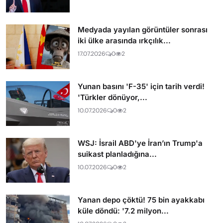
Medyada yayılan görüntüler sonrası
iki ülke arasında ırkçılık...
17.07.2026
0
2
Yunan basını 'F-35' için tarih verdi!
'Türkler dönüyor,...
10.07.2026
0
2
WSJ: İsrail ABD'ye İran’ın Trump'a
suikast planladığına...
10.07.2026
0
2
Yanan depo çöktü! 75 bin ayakkabı
küle döndü: '7.2 milyon...