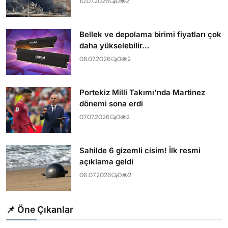
10.07.2026
0
2
Bellek ve depolama birimi fiyatları çok
daha yükselebilir...
08.07.2026
0
2
Portekiz Milli Takımı'nda Martinez
dönemi sona erdi
07.07.2026
0
2
Sahilde 6 gizemli cisim! İlk resmi
açıklama geldi
06.07.2026
0
2
📌 Öne Çıkanlar