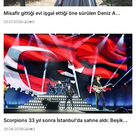
Misafir gittiği evi işgal ettiği öne sürülen Deniz A...
02.07.2026
0
0
Scorpions 33 yıl sonra İstanbul’da sahne aldı: Beşik...
26.06.2026
0
2