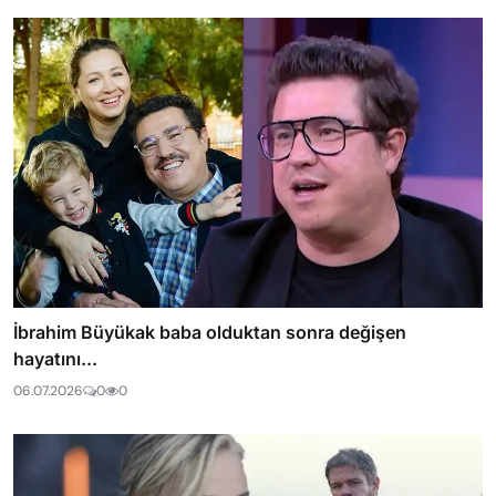
İbrahim Büyükak baba olduktan sonra değişen
hayatını...
06.07.2026
0
0