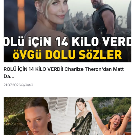
ROLÜ İÇİN 14 KİLO VERDİ! Charlize Theron'dan Matt
Da...
21.07.2026
0
0