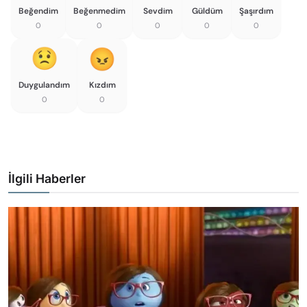
Beğendim
Beğenmedim
Sevdim
Güldüm
Şaşırdım
0
0
0
0
0
Duygulandım
Kızdım
0
0
İlgili Haberler