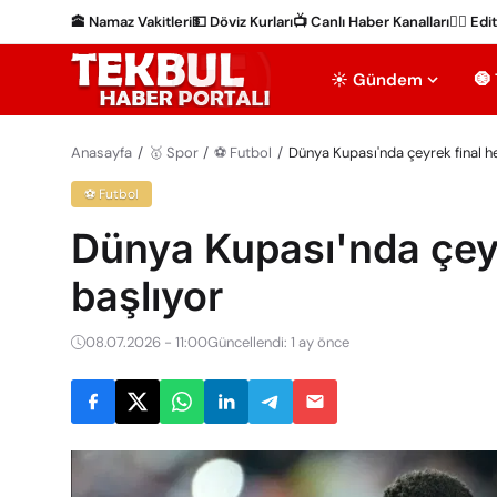
🕋 Namaz Vakitleri
💵 Döviz Kurları
📺 Canlı Haber Kanalları
✍🏻 Edi
☀️ Gündem
🧿
Anasayfa
🥇 Spor
⚽ Futbol
Dünya Kupası'nda çeyrek final h
⚽ Futbol
Dünya Kupası'nda çeyr
başlıyor
08.07.2026 - 11:00
Güncellendi: 1 ay önce