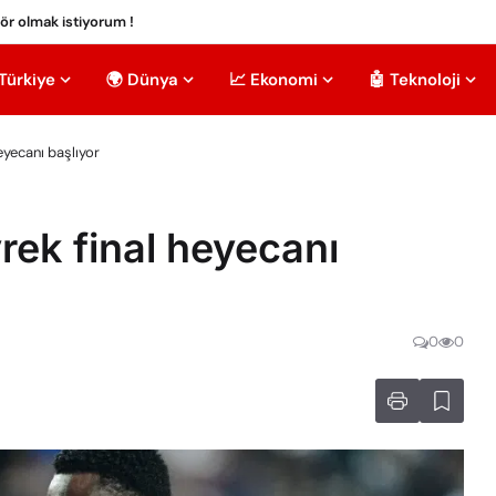
tör olmak istiyorum !
 Türkiye
🌍 Dünya
📈 Ekonomi
🤖 Teknoloji
eyecanı başlıyor
ek final heyecanı
0
0