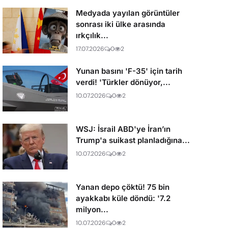
Medyada yayılan görüntüler
sonrası iki ülke arasında
ırkçılık...
17.07.2026
0
2
Yunan basını 'F-35' için tarih
verdi! 'Türkler dönüyor,...
10.07.2026
0
2
WSJ: İsrail ABD'ye İran’ın
Trump'a suikast planladığına...
10.07.2026
0
2
Yanan depo çöktü! 75 bin
ayakkabı küle döndü: '7.2
milyon...
10.07.2026
0
2