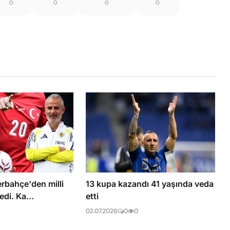
0
0
0
0
rbahçe'den milli
13 kupa kazandı 41 yaşında veda
edi. Ka...
etti
02.07.2026
0
0