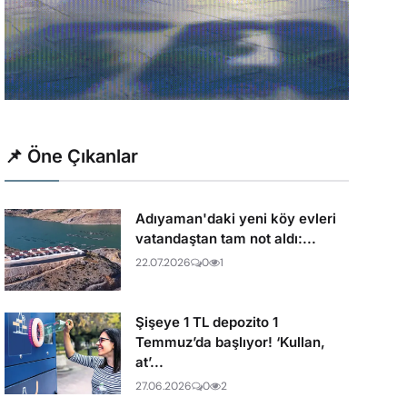
📌 Öne Çıkanlar
Adıyaman'daki yeni köy evleri
vatandaştan tam not aldı:...
22.07.2026
0
1
Şişeye 1 TL depozito 1
Temmuz’da başlıyor! ‘Kullan,
at’...
27.06.2026
0
2