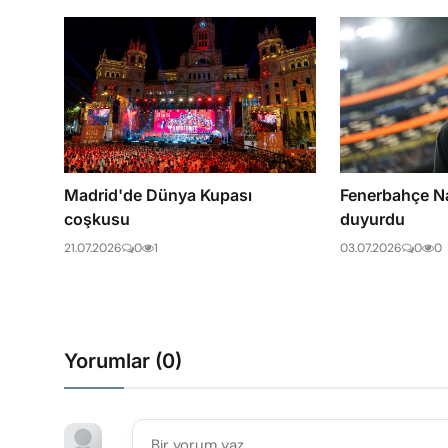
Madrid'de Dünya Kupası
Fenerbahçe N
coşkusu
duyurdu
21.07.2026
0
1
03.07.2026
0
0
Yorumlar (
0
)