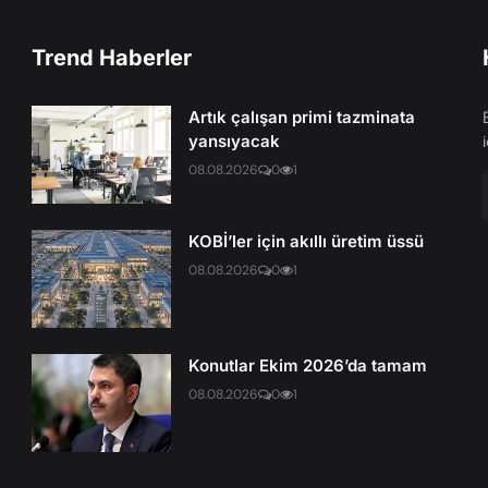
Trend Haberler
Artık çalışan primi tazminata
yansıyacak
08.08.2026
0
1
KOBİ’ler için akıllı üretim üssü
08.08.2026
0
1
Konutlar Ekim 2026’da tamam
08.08.2026
0
1