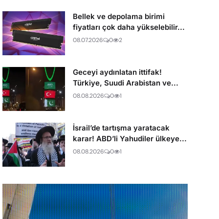
Bellek ve depolama birimi
fiyatları çok daha yükselebilir...
08.07.2026
0
2
Geceyi aydınlatan ittifak!
Türkiye, Suudi Arabistan ve...
08.08.2026
0
1
İsrail’de tartışma yaratacak
karar! ABD’li Yahudiler ülkeye...
08.08.2026
0
1