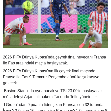
2026 FIFA Dünya Kupası'nda çeyrek final heyecanı Fransa
ile Fas arasındaki maçla başlayacak.
2026 FIFA Dünya Kupası'nın ilk çeyrek final maçında
Fransa ile Fas 9 Temmuz Perşembe günü karşı karşıya
gelecek.
Boston Stadı'nda oynanacak ve TSi 23.00'te başlayacak
mücadeleyi Arjantinli hakem Facundo Tello yönetecek.
I Grubu'ndan 9 puanla lider çıkan Fransa, son 32 turunda
İsveç'i 3-0, son 16 turunda ise Paraguay'ı 1-0 yenerek son 8