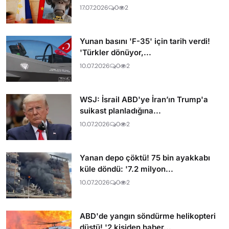
17.07.2026
0
2
Yunan basını 'F-35' için tarih verdi!
'Türkler dönüyor,...
10.07.2026
0
2
WSJ: İsrail ABD'ye İran’ın Trump'a
suikast planladığına...
10.07.2026
0
2
Yanan depo çöktü! 75 bin ayakkabı
küle döndü: '7.2 milyon...
10.07.2026
0
2
ABD'de yangın söndürme helikopteri
düştü! '2 kişiden haber...