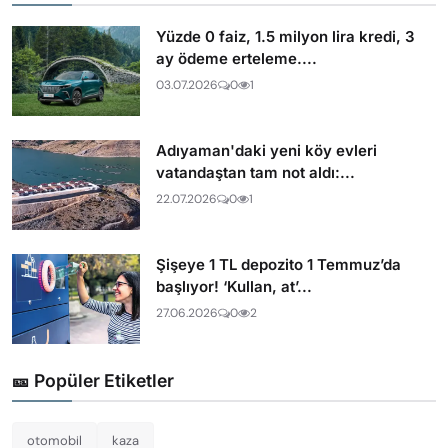
Yüzde 0 faiz, 1.5 milyon lira kredi, 3
ay ödeme erteleme....
03.07.2026
0
1
Adıyaman'daki yeni köy evleri
vatandaştan tam not aldı:...
22.07.2026
0
1
Şişeye 1 TL depozito 1 Temmuz’da
başlıyor! ‘Kullan, at’...
27.06.2026
0
2
🎫 Popüler Etiketler
otomobil
kaza