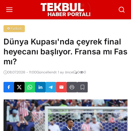
⚽ Futbol
Dünya Kupası'nda çeyrek final
heyecanı başlıyor. Fransa mı Fas
mı?
08.07.2026 - 11:00
Güncellendi: 1 ay önce
0
0