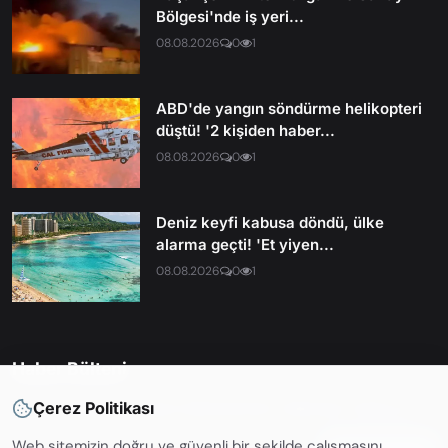
Bölgesi'nde iş yeri...
08.08.2026
0
1
ABD'de yangın söndürme helikopteri
düştü! '2 kişiden haber...
08.08.2026
0
1
Deniz keyfi kabusa döndü, ülke
alarma geçti! 'Et yiyen...
08.08.2026
0
1
Haber Bülteni
Çerez Politikası
En son haberleri ve güncellemelerden haberdar olmak için
Web sitemizin doğru ve güvenli bir şekilde çalışmasını