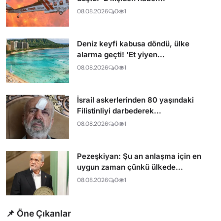
08.08.2026
0
1
Deniz keyfi kabusa döndü, ülke
alarma geçti! 'Et yiyen...
08.08.2026
0
1
İsrail askerlerinden 80 yaşındaki
Filistinliyi darbederek...
08.08.2026
0
1
Pezeşkiyan: Şu an anlaşma için en
uygun zaman çünkü ülkede...
08.08.2026
0
1
📌 Öne Çıkanlar