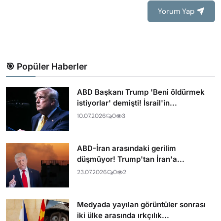
Yorum Yap
🎯 Popüler Haberler
ABD Başkanı Trump 'Beni öldürmek
istiyorlar' demişti! İsrail'in...
10.07.2026
0
3
ABD-İran arasındaki gerilim
düşmüyor! Trump'tan İran'a...
23.07.2026
0
2
Medyada yayılan görüntüler sonrası
iki ülke arasında ırkçılık...