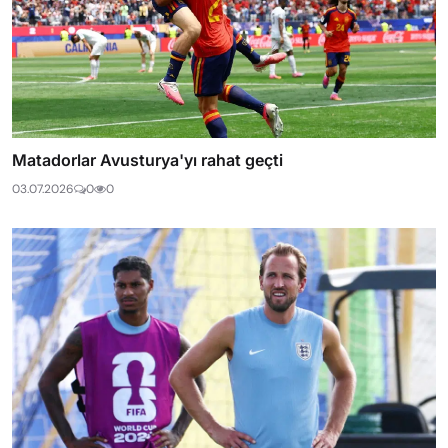
Matadorlar Avusturya'yı rahat geçti
03.07.2026
0
0