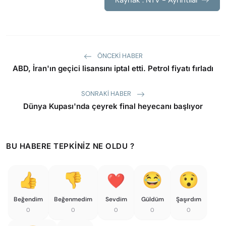
Kaynak : NTV - Ayrıntılar
ÖNCEKI HABER
ABD, İran'ın geçici lisansını iptal etti. Petrol fiyatı fırladı
SONRAKI HABER
Dünya Kupası'nda çeyrek final heyecanı başlıyor
BU HABERE TEPKINIZ NE OLDU ?
Beğendim
Beğenmedim
Sevdim
Güldüm
Şaşırdım
0
0
0
0
0